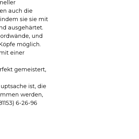
neller
ten auch die
ndem sie sie mit
nd ausgehärtet.
nbordwände, und
 Köpfe möglich.
mit einer
fekt gemeistert,
uptsache ist, die
nommen werden,
1153) 6-26-96